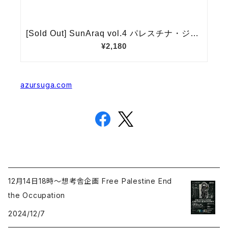
azursuga.com
12月14日18時〜想考舎企画 Free Palestine End
the Occupation
2024/12/7