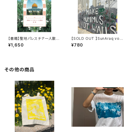
【書籍】聖地パレスチナ一人散歩
【SOLD OUT 】SunAraq vol.1
_改訂版
Wall Bethlehem
¥1,650
¥780
その他の商品