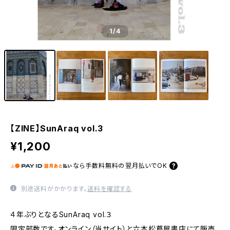
1
/4
【ZINE】SunAraq vol.3
¥1,200
なら
手数料無料の
翌月払いでOK
別途送料がかかります。
送料を確認する
４年ぶりとなるSunAraq vol.３
限定部数です。オンライン（当サイト）と六本松蔦屋書店にて販売