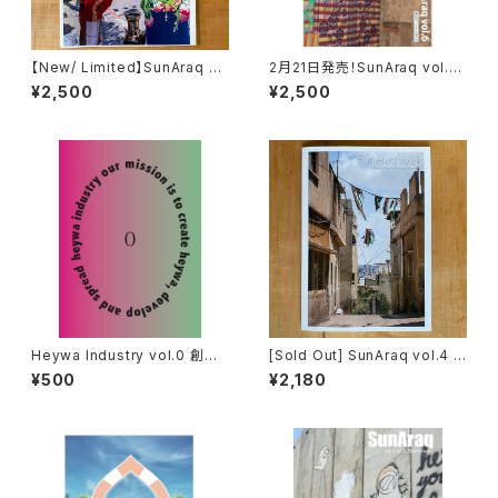
【New/ Limited】SunAraq vo
2月21日発売！SunAraq vol.6
l.5 witness 写真集
極私的パレスチナ旅日記
¥2,500
¥2,500
Heywa Industry vol.0 創刊
[Sold Out] SunAraq vol.4 パ
号
レスチナ・ジェニン市街、ジェニ
¥500
¥2,180
ン難民キャンプ特集・写真集